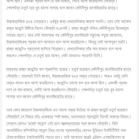
আশা ছিল। এমনকী প্রথম দশে যে নাম থাকবে, সেটই আশা করেছিলেন সৌহার্দ্য।
শেষপর্যন্ত চতুর্থ হয়ে খুব ভালো লাগছে বলে জানান মেদিনীপুর কলেজিয়েটের ছাত্র।
উচ্চমাধ্যমিকে ৪৮৪ পেয়েছেন। একটুর জন্য মেধাতালিকায় জায়গা পাননি। তবে সেই আক্ষেপ
রাজ্য জয়েন্টে মিটিয়ে নিলেন সৌহার্দ্য দণ্ডপাট। রাজ্য জয়েন্টে পশ্চিম মেদিনীপুরের বিবেকানন্দ
নগরের ছেলে। আর সেই সাফল্যের পর মেদিনীপুর কলেজিয়েট স্কুলের পড়ুয়া জানালেন,
উচ্চমাধ্যমিকের প্রথম দশে আসবেন বলে আশা করেছিলেন। কিন্তু সেই আশাপূরণ হয়নি।
রাজ্য জয়েন্টেও প্রত্যাশা ছাপিয়ে গিয়েছেন। মেধাতালিকায় তাঁর নাম থাকবে বলে আশা
করলেও শেষপর্যন্ত যে চতুর্থ হয়ে যাবেন, সেটা ভাবতেও পারেননি তিনি।
শুক্রবার রাজ্য জয়েন্টের ফল প্রকাশিত হয়েছে। চতুর্থ হয়েছেন মেদিনীপুর কলেজিয়েটের ছাত্র
সৌহার্দ্য। তারপরই তিনি জানান, উচ্চমাধ্যমিকে ৪৮৪ নম্বর পেয়েছেন। আরও একটু বেশি
নম্বর পাবেন বলে আশা করেছিলেন। জয়েন্টেও ভালো ফল হবে আশা ছিল। এমনকী প্রথম
দশে যে নাম থাকবে, সেটই আশা করেছিলেন সৌহার্দ্য। শেষপর্যন্ত চতুর্থ হয়ে খুব ভালো
লাগছে বলে জানান মেদিনীপুর কলেজিয়েটের ছাত্র।
তবে কোন জাদুবলে উচ্চমাধ্যমিকে এত ভালো নম্বর উঠেছে বা রাজ্য জয়েন্টে চতুর্থ হয়েছেন
সৌহার্দ্য? সে বিষয়ে তাঁর একেবারে স্পষ্ট জবাব, ভালোভাবে প্রস্তুতি নিলেই সাফল্য মিলবে।
সেখানে কোনও ‘রকেট সায়েন্স’ নেই বলে আত্মপ্রত্যয়ের সঙ্গে জানান সৌহার্দ্য। যিনি
আগামিদিনে কম্পিউটার সায়েন্স নিয়ে দেশের প্রথমসারির কোনও ইন্ডিয়ান ইনস্টিটিউট অফ
টেকনোলজিতে (আইআইটি) পড়তে চান। তাই আপাতত জয়েন্ট এন্ট্রাস এগজামিনেশন বা